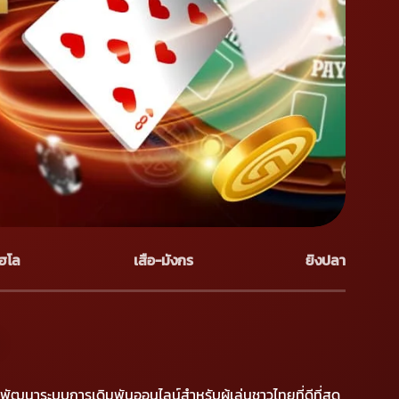
ไฮโล
เสือ-มังกร
ยิงปลา
้พัฒนาระบบการเดิมพันออนไลน์สำหรับผู้เล่นชาวไทยที่ดีที่สุด