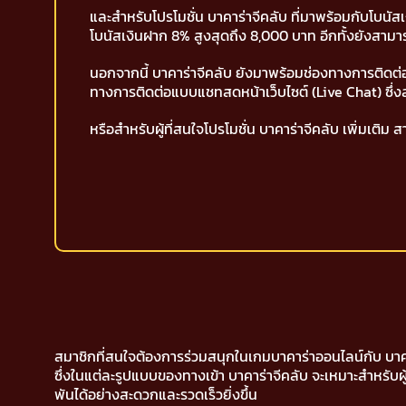
และสำหรับโปรโมชั่น บาคาร่าจีคลับ ที่มาพร้อมกับโบน
โบนัสเงินฝาก 8% สูงสุดถึง 8,000 บาท อีกทั้งยังสามารถร
นอกจากนี้ บาคาร่าจีคลับ ยังมาพร้อมช่องทางการติดต่
ทางการติดต่อแบบแชทสดหน้าเว็บไซต์ (Live Chat) ซึ่งส
หรือสำหรับผู้ที่สนใจโปรโมชั่น บาคาร่าจีคลับ เพิ่มเติ
สมาชิกที่สนใจต้องการร่วมสนุกในเกมบาคาร่าออนไลน์กับ บาคา
ซึ่งในแต่ละรูปแบบของทางเข้า บาคาร่าจีคลับ จะเหมาะสำหรับผู
พันได้อย่างสะดวกและรวดเร็วยิ่งขึ้น