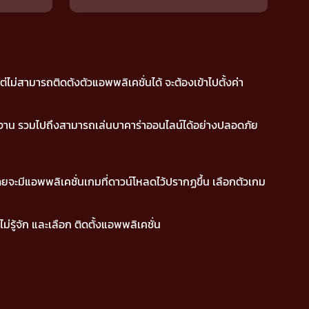
ม่สามารถติดตังตัวแอพพลิเคชั่นได้ จะต้องเข้าไปตั้งค่า
ใช้งาน รวมไปถึงสามารถเล่นบาคาร่าออนไลน์ได้อย่างปลอดภัย
 โดยจะมีแอพพลิเคชั่นเกมที่ดาวน์โหลดไว้ปรากฏขึ้น เลือกตัวเกม
ไม่รู้จัก และเลือก ติดตั้งแอพพลิเคชั่น