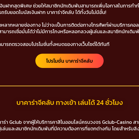
ัสเงินฝากสุดพิเศษ ช่วยให้สมาชิกนักเดิมพันสามารถเพิ่มโอกาสในการทำ
ับยอดโบนัสเงินฝาก บาคาร่าจีคลับ ได้ทั้งวันไม่มีอั้น!
อหลากหลายช่องทาง ไม่ว่าจะเป็นการติดต่อทางโทรศัพท์ผ่านบริการคอลเซ
ามารถเชื่อมั่นได้ว่าไม่มีการโกงหรือหลอกลวงผู้เล่นและสมาชิกนักเดิม
ม สามารถตรวจสอบโปรโมชั่นทั้งหมดของทางเว็บไซต์ได้ทันที
โปรโมชั่น บาคาร่าจีคลับ
บาคาร่าจีคลับ ทางเข้า เล่นได้ 24 ชั่วโมง
ร่า Gclub จากผู้ให้บริการคาสิโนออนไลน์ครบวงจร Gclub-Casino สามา
้เล่นและสมาชิกนักเดิมพันที่มีความต้องการที่แตกต่างกัน โดยสำหรับลิงค