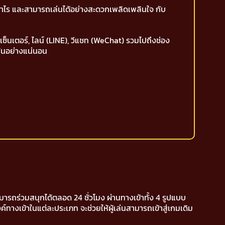
กำไร และสามารถเล่นได้อย่างสะดวกเพลิดเพลินใจ กับ
็นเตอร์, ไลน์ (LINE), วีแชท (WeChat) รวมไปถึงช่อง
พันอย่างแน่นอน
รถร่วมสนุกได้ตลอด 24 ชั่วโมง ผ่านทางเข้าทั้ง 4 รูปแบบ
์ทางเข้าในแต่ละประเภท จะช่วยให้ผู้เล่นสามารถเข้าสู่เกมเดิม