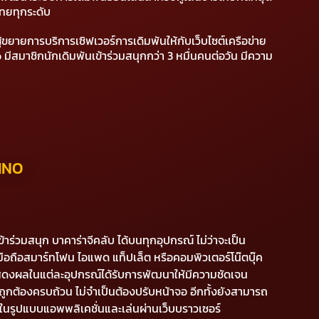
ไทยทุกระดับ
ู้ขยายการบริการเซิฟเวอร์การเดิมพันให้กับเว็บไซต์เครือข่าย
o มีสมาชิกนักเดิมพันเข้าร่วมสนุกกว่า 3 หมื่นคนต่อวัน มีความ
SINO
้าร่วมสนุก บาคาร่าจีคลับ ได้บนทุกอุปกรณ์ ไม่ว่าจะเป็น
มือถือสมาร์ทโฟน ไอแพด แท็ปเล็ต หรือคอมพิวเตอร์โน๊ตบุ๊ค
สดงผลในแต่ละอุปกรณ์ได้รับการพัฒนาให้มีความชัดเจน
กต้องครบถ้วน ไม่จำเป็นต้องปรับหน้าจอ อีกทั้งยังสามารถ
ั้งในรูปแบบแอพพลิเคชั่นและเล่นผ่านเว็บบราวเซอร์