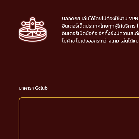
ปลอดภัย เล่นได้โดยไม่ต้องใช้งาน VPN 
อินเตอร์เน็ตประเทศไทยทุกผู้ให้บริการ ไ
อินเตอร์เน็ตมือถือ อีกทั้งยังมีความสเถ
ไม่ค้าง ไม่เด้งออกระหว่างเกม เล่นได้แ
บาคาร่า Gclub