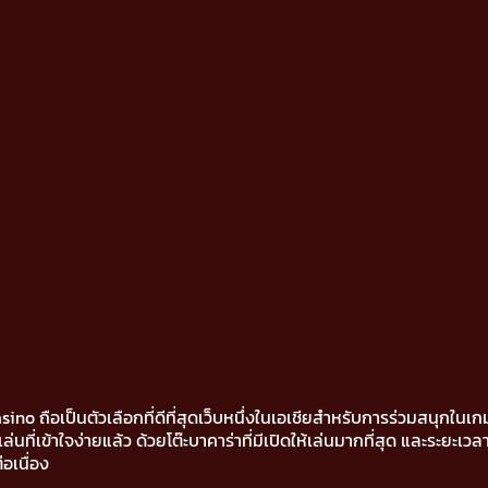
ino ถือเป็นตัวเลือกที่ดีที่สุดเว็บหนึ่งในเอเชียสำหรับการร่วมสนุกในเ
ี่เข้าใจง่ายแล้ว ด้วยโต๊ะบาคาร่าที่มีเปิดให้เล่นมากที่สุด และระยะเวล
อเนื่อง