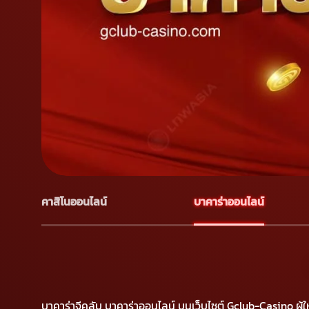
คาสิโนออนไลน์
บาคาร่าออนไลน์
บาคาร่าจีคลับ บาคาร่าออนไลน์ บนเว็บไซต์ Gclub-Casino ผู้ใ