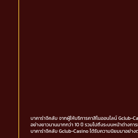
บาคาร่าจีคลับ จากผู้ให้บริการคาสิโนออนไลน์ Gclub-Cas
อย่างยาวนานมากกว่า 10 ปี รวมไปถึงระบบหน้าต่างการเล่นท
บาคาร่าจีคลับ Gclub-Casino ได้รับความนิยมมาอย่างต่