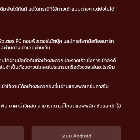
ิมพันได้ทันที แต่ในกรณีที่ใช้ทางเข้าแบบต่างๆ แต่ยังไม่ได้
ิวเตอร์ PC คอมพิวเตอร์โน้ตบุ๊ค และโทรศัพท์มือถือสมาร์ท
ผ่านทางเข้าเล่นผ่านเว็บ
กมได้ผ่านมือถือทันทีอย่างสะดวกและรวดเร็ว ซึ่งการเข้าลิงค์
ิกไม่จำเป็นต้องดาวน์โหลดโปรแกรมหรือตัวช่วยเล่นอะไรเพิ่ม
ข้าใช้งานได้อย่างสะดวกยิ่งขึ้นผ่านแอพพลิเคชั่นคาสิโน
มพัน บาคาร่าจีคลับ สามารถดาวน์โหลดแอพพลิเคชั่นและเข้าใช้
ระบบ Android