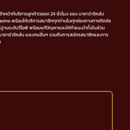
เจ้าหน้าที่บริการลูกค้าตลอด 24 ชั่วโมง ของ บาคาร่าจีคลับ
sino พร้อมให้บริการสมาชิกทุกท่านในทุกช่องทางการติดต่อ
ฐานระดับวีไอพี พร้อมแก้ปัญหาและให้คำแนะนำทั้งในส่วน
าคาร่าจีคลับ และเกมอื่นๆ รวมถึงการสมัครสมาชิกและการ
น