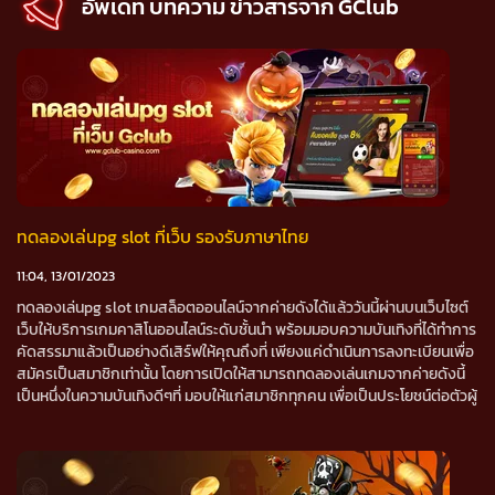
อัพเดท บทความ ข่าวสารจาก GClub
ทดลองเล่นpg slot ที่เว็บ รองรับภาษาไทย
11:04, 13/01/2023
ทดลองเล่นpg slot เกมสล็อตออนไลน์จากค่ายดังได้แล้ววันนี้ผ่านบนเว็บไซต์
เว็บให้บริการเกมคาสิโนออนไลน์ระดับชั้นนำ พร้อมมอบความบันเทิงที่ได้ทำการ
คัดสรรมาแล้วเป็นอย่างดีเสิร์ฟให้คุณถึงที่ เพียงแค่ดำเนินการลงทะเบียนเพื่อ
สมัครเป็นสมาชิกเท่านั้น โดยการเปิดให้สามารถทดลองเล่นเกมจากค่ายดังนี้
เป็นหนึ่งในความบันเทิงดีๆที่ มอบให้แก่สมาชิกทุกคน เพื่อเป็นประโยชน์ต่อตัวผู้
ที่สนใจในเกมสล็อต ได้ฝึกฝนเพื่อเพิ่ม performance การเล่นเกมที่ดีในการลุ้น
รางวัลต่อไป ทำความรู้จักกับ pg slot pg slot เป็นหนึ่งในผู้พัฒนาและผลิต
ซอฟท์แวร์เกมสล็อตออนไลน์ที่มีชื่อเสียงดังระดับโลก หลายต่อหลายเกมที่ได้มี
ปล่อยออกมาให้นักเดิมพันได้ร่วมสนุกกัน ล้วนแล้วแต่กลายเป็นเกมระดับ