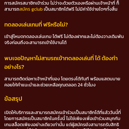
การสมัครสมาชิกเข้าร่วม ไม่ว่าจะด้วยตัวเองหรือผ่านเจ้าหน้าที่ ก็
สามารถ
สมัคร gclub
เป็นสมาชิกได้ฟรี ไม่มีค่าใช้จ่ายใดๆทั้งสิ้น
ทดลองเล่นเกมที่ ฟรีหรือไม่?
เข้าสู่โหมดทดลองเล่นเกม ได้ฟรี ไม่ต้องฝากและไม่ต้องวางเดิมพัน
จริงก่อนถึงจะสามารถเข้าใช้งานได้
พบเจอปัญหาไม่สามรถเข้าทดลองเล่นที่ ได้ ต้องทำ
อย่างไร?
สามารถติดต่อหาเจ้าหน้าที่ของ โดยตรงได้ทันที พร้อมแสตนบาย
คอยให้คำแนะนำและช่วยเหลือคุณตลอด 24 ชั่วโมง
ข้อสรุป
เปิดให้บริการและสามารถสมัครเข้าร่วมเป็นสมาชิกได้ที่แล้ววันนี้ที่
โดยการสมัครเป็นสมาชิกในครั้งนี้ ไม่ใช่เพียงเพื่อเข้าร่วมสนุกกับ
เกมสล็อตเพียงอย่างเดียวเท่านั้น แต่ผู้สมัครยังสามารถรับสิทธิ