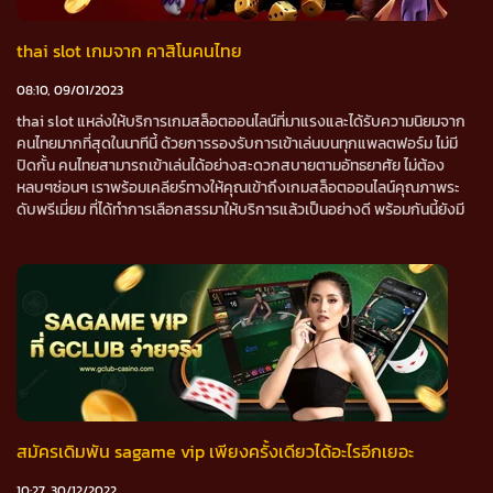
ออนไลน์ได้อย่างไร้ขีดจำกัดได้อีกด้วย ที่สำคัญยังดำเนินการกันแบบฟรีๆ ไม่มี
เสียค่าธรรมเนียมหรือค่าใช้จ่ายในการเข้าร่วมเป็นสมาชิกแต่อย่างใด สิ่งที่ควร
thai slot เกมจาก คาสิโนคนไทย
เตรียมก่อนลงเดิมพันกับ เป็นเว็บไซต์เปิดให้ลงเดิมพันในเกมสล็อตออนไลน์ ซึ่ง
คุณสามารถเพลิดเพลินและร่วมลุ้นเงินรางวัลไปกับการเล่นเกมได้โดยที่ไม่
08:10, 09/01/2023
จำเป็นต้องมากไปด้วยทักษะหรือใช้อุปกรณ์เยอะแยะมากมาย เพราะการเล่น
เกมกับ เข้าถึงได้ง่าย จะลงทุนเพื่อทำกำไรในเกมก็ไม่ใช่เรื่องยากเย็นอะไร สิ่งที่
thai slot แหล่งให้บริการเกมสล็อตออนไลน์ที่มาแรงและได้รับความนิยมจาก
ต้องเตรียมมีเพียงแค่ จุดเด่นของ ปัจจุบัน เป็นเว็บพนันเกมสล็อตออนไลน์ที่ได้
คนไทยมากที่สุดในนาทีนี้ ด้วยการรองรับการเข้าเล่นบนทุกแพลตฟอร์ม ไม่มี
รับความนิยมสูง เนื่องจากเดิมทีรูปแบบเกมสล็อตออนไลน์ก็ถือเป็นเกมคาสิโน
ปิดกั้น คนไทยสามารถเข้าเล่นได้อย่างสะดวกสบายตามอัทธยาศัย ไม่ต้อง
ที่เล่นง่าย มีกฎกติกาที่ไม่สลับซับซ้อน อีกทั้งยังมีธีมเกมและรูปแบบการนำ
หลบๆซ่อนๆ เราพร้อมเคลียร์ทางให้คุณเข้าถึงเกมสล็อตออนไลน์คุณภาพระ
เสนอมากมายหลายแบบให้ได้เลือกสรร จึงทำให้ ผู้ซึ่งให้บริการเกมสล็อต
ดับพรีเมี่ยม ที่ได้ทำการเลือกสรรมาให้บริการแล้วเป็นอย่างดี พร้อมกันนี้ยังมี
ออนไลน์แบบครบวงจร กลายเป็นขวัญใจของคนรักเกมสล็อตได้ไม่ยากเลย
ระบบการดูแลและจัดการเว็บไซต์ที่มีความปลอดภัยขั้นสูง ทั้งยังเป็นบริการ
โดย จุดเด่นของ มีดังนี้ เปิดให้บริการเกมสล็อตออนไลน์ที่ดีมีคุณภาพ […]
จากในเครือ ที่ขึ้นชื่อในเรื่องของการจัดตั้งและเปิดให้บริการอย่างถูกต้องตา
มกฏหมาย รับรองเลยว่าเข้าเล่นผ่านทางเข้าได้อย่างต่อเนื่อง พร้อมทั้ง
ซัพพอร์ตให้ได้ทุกความต้องการ เดิมพันได้เงินจริงชัวร์ 100 เปอร์เซ็นต์ ทาง
เข้าเล่นเกมที่ปลอดภัยได้มาตรฐาน เป็นศูนย์รวมการให้บริการเกมสล็อต
ออนไลน์ที่สามารถเข้าถึงได้ง่ายๆ ผ่านทางเข้าเล่นเกมจาก ที่มีระบบการจัดการ
เว็บไซต์ด้วยระบบเทคโนโลยีที่ทันสมัย สามารถรักษาความปลอดภัย ทั้งในส่วน
ของข้อมูลส่วนบุคคลและข้อมูลการทำธุรกรรมการเงินไว้ได้อย่างดีเยี่ยม มี
มาตรฐานเพียงพอให้คุณสามารถไว้วางใจและเข้าร่วมสนุกได้เลยโดยไม่ต้อง
เป็นกังวล นอกจากนี้ thai slot เกมจาก ยังเป็นเว็บไซต์ที่จัดตั้งขึ้นอย่างถูก
สมัครเดิมพัน sagame vip เพียงครั้งเดียวได้อะไรอีกเยอะ
ต้องตามกฏหมายทุกประการ จึงยิ่งมีความมั่นคงสูง ยิ่งมากด้วย
ประสบการณ์การให้บริการมาอย่างยาวนาน ก็ยิ่งปูทางเดิมให้สำหรับผู้ที่สนใจ
10:27, 30/12/2022