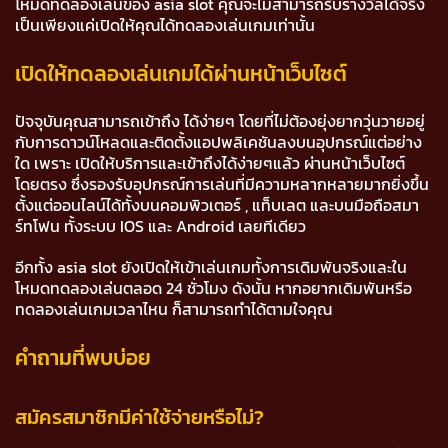
โหมดทดลองเล่นของ asia slot คุณจะไม่สามารถรับรางวัลได้จริง
เป็นเพียงแค่เปิดให้คุณได้ทดลองเล่นเกมเท่านั้น
เปิดให้ทดลองเล่นเกมได้ผ่านหน้าเว็บไซต์
ปัจจุบันคุณสามารถเข้าถึง ได้ง่ายๆ โดยที่ไม่ต้องยุ่งยากวุ่นวายอยู่
กับการดาวน์โหลดและติดตั้งแอปพลิเคชันลงบนอุปกรณ์แต่อย่าง
ใด เพราะ เปิดให้บริการและเข้าถึงได้ง่ายๆแล้ว ผ่านหน้าเว็บไซต์
โดยตรง ซึ่งรองรับอุปกรณ์การเล่นที่มีความหลากหลายมากยิ่งขึ้น
ตั้งแต่ออนไลน์ได้ทั้งบนคอมพิวเตอร์ , แท็บเลต และบนมือถือสมา
ร์ทโฟน ทั้งระบบ IOS และ Android เลยทีเดียว
อีกทั้ง asia slot ยังเปิดให้เข้าเล่นเกมทั้งการเดิมพันจริงและใน
โหมดทดลองเล่นตลอด 24 ชั่วโมง ดังนั้น หากอยากเดิมพันหรือ
ทดลองเล่นเกมเวลาไหน ก็สามารถทำได้ตามใจคุณ
คำถามที่พบบ่อย
สมัครสมาชิกมีค่าใช้จ่ายหรือไม่?