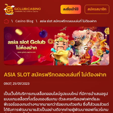
ลงชื่อเข้าใช้
สมัครสมาชิก
\
Casino Blog
\
asia slot สมัครฟรีทดลองเล่นที่ ไม่ต้องฝาก
ASIA SLOT สมัครฟรีทดลองเล่นที่ ไม่ต้องฝาก
09:37, 25/01/2023
เป็นเว็บให้บริการเกมสล็อตออนไลน์รูปแบบใหม่ ที่มีการนำเสนอรูป
แบบเกมสล็อตทั้งเรื่องของธีมเกม ตัวละครหรือเอฟเฟกต์และ
ฟีเจอร์ของเกมต่างๆมากมายกว่าร้อยเกมด้วยกัน ซึ่งก็ล้วนแล้วแต่
ได้รับการพัฒนามาแล้วเป็นอย่างดีจากค่ายผู้พัฒนาซอฟท์แวร์เกม