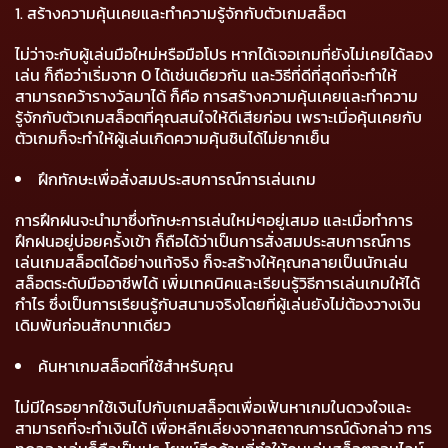
สร้างความคุ้นเคยและทำความรู้จักกับตัวเกมสล็อต
ไม่ว่าจะกับผู้เล่นมือใหม่หรือมือโปร หากได้เจอเกมที่ยังไม่เคยได้ลอง
เล่น ก็ถือว่าเริ่มจาก 0 ได้เช่นเดียวกัน และวิธีที่ดีที่สุดที่จะทำให้
สามารถคว้ารางวัลมาได้ ก็คือ การสร้างความคุ้นเคยและทำความ
รู้จักกับตัวเกมสล็อตที่คุณสนใจให้ดีเสียก่อน เพราะเมื่อคุ้นเคยกับ
ตัวเกมก็จะทำให้ผู้เล่นเกิดความคุ้นชินได้ไม่ยากเย็น
ฝึกทักษะเพื่อสั่งสมประสบการณ์การเล่นเกม
การฝึกฝนจะนำมาซึ่งทักษะการเล่นใหม่ๆอยู่เสมอ และเมื่อทำการ
ฝึกฝนอยู่บ่อยครั้งเข้า ก็ถือได้ว่าเป็นการสั่งสมประสบการณ์การ
เล่นเกมสล็อตได้อย่างแท้จริง ก็จะสร้างให้คุณกลายเป็นนักเล่น
สล็อตระดับมืออาชีพได้ เพิ่มเทคนิคและเรียนรู้วิธีการเล่นเกมให้ได้
กำไร ซึ่งเป็นการเรียนรู้กับสนามจริงโดยที่ผู้เล่นยังไม่ต้องวางเงิน
เดิมพันก่อนสักบาทเดียว
ค้นหาเกมสล็อตที่ใช้สำหรับคุณ
ไม่มีใครอยากใช้เงินไปกับเกมสล็อตเพื่อเฟ้นหาเกมในดวงใจและ
สามารถที่จะทำเงินได้ เพื่อหลีกเลี่ยงจากสถาณการณ์ดังกล่าว การ