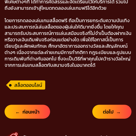
พิเศษต่างๆที่ ได้ทำการคัดสรรและจัดเตรียมไว้ให้บริการได้ รวมไป
ถึงยังสามารถเข้าสู่โหมดทดลองเล่นเกมฟรีได้อีกด้วย
โดยการทดลองเล่นเกมสล็อตฟรี ถือเป็นการยกระดับความบันเทิง
และประสบการณ์เล่นสล็อตของผู้เล่นให้ดีมากยิ่งขึ้น โดยให้คุณ
สามารถรับประสบการณ์การเล่นเสมือนจริงที่ไม่จำเป็นต้องฝากเงิน
หรือวางเงินเดิมพันจริงก่อนแต่อย่างใด เพื่อใช้โอกาสนี้เป็นการ
เรียนรู้และฝึกฝนทักษะ ศึกษาอัตราการออกรางวัลและสัญลักษณ์
ต่างๆ เนื่องจากแต่ละค่ายเกมมีการทำกติกา กฎระเบียบและรูปแบบ
การเดิมพันที่ต่างกันออกไป ซึ่งจะเป็นวิธีที่พาคุณไปคว้ารางวัลใหญ่
จากการเล่นเกมสล็อตกับสนามจริงในอนาคตได้
สล็อตออนไลน์
← ก่อนหน้า
ต่อไป →