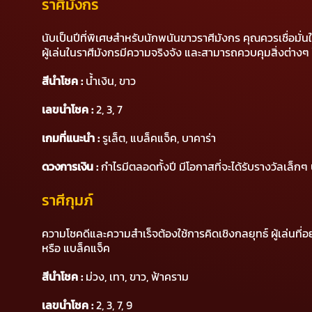
ราศีมังกร
นับเป็นปีที่พิเศษสำหรับนักพนันขาวราศีมังกร คุณควรเชื่อมั่
ผู้เล่นในราศีมังกรมีความจริงจัง และสามารถควบคุมสิ่งต่างๆ 
สีนำโชค :
น้ำเงิน, ขาว
เลขนำโชค :
2, 3, 7
เกมที่แนะนำ :
รูเล็ต, แบล็คแจ็ค, บาคาร่า
ดวงการเงิน :
กำไรมีตลอดทั้งปี มีโอกาสที่จะได้รับรางวัลเล็กๆ 
ราศีกุมภ์
ความโชคดีและความสำเร็จต้องใช้การคิดเชิงกลยุทธ์ ผู้เล่นที่อ
หรือ แบล็คแจ็ค
สีนำโชค :
ม่วง, เทา, ขาว, ฟ้าคราม
เลขนำโชค :
2, 3, 7, 9