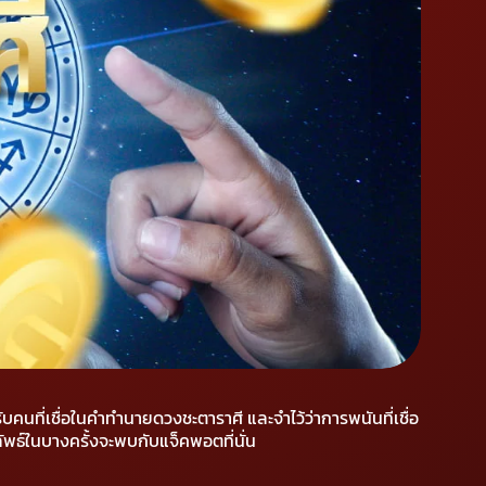
ับคนที่เชื่อในคำทำนายดวงชะตาราศี และจำไว้ว่าการพนันที่เชื่อ
ลัพธ์ในบางครั้งจะพบกับแจ็คพอตที่นั่น