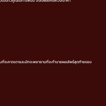
่มเป็นทวีคูณในการพนัน จะส่งผลให้โชควิ่งเข้าหา
ชอบที่จะคาดเดาและมักจะพยายามที่จะทำนายผลลัพธ์สุดท้ายของ