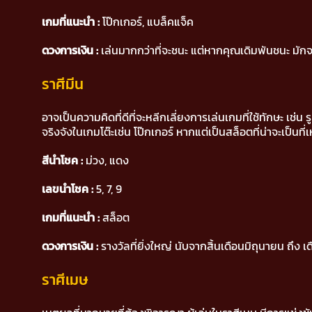
เกมที่แนะนำ :
โป๊กเกอร์, แบล็คแจ็ค
ดวงการเงิน :
เล่นมากกว่าที่จะชนะ แต่หากคุณเดิมพันชนะ มัก
ราศีมีน
อาจเป็นความคิดที่ดีที่จะหลีกเลี่ยงการเล่นเกมที่ใช้ทักษะ เช่น 
จริงจังในเกมโต๊ะเช่น โป๊กเกอร์ หากแต่เป็นสล็อตที่น่าจะเป็นที่
สีนำโชค :
ม่วง, แดง
เลขนำโชค :
5, 7, 9
เกมที่แนะนำ :
สล็อต
ดวงการเงิน :
รางวัลที่ยิ่งใหญ่ นับจากสิ้นเดือนมิถุนายน ถึง
ราศีเมษ