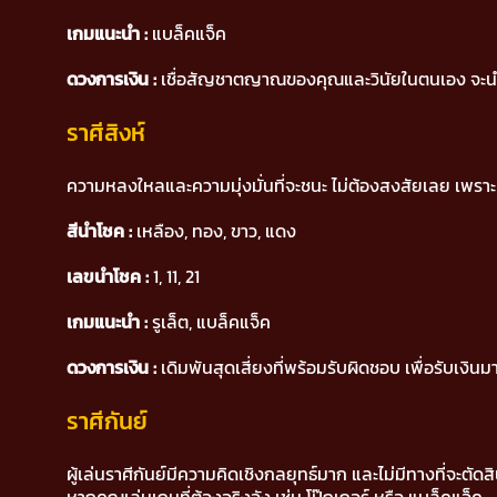
เกมแนะนำ :
แบล็คแจ็ค
ดวงการเงิน :
เชื่อสัญชาตญาณของคุณและวินัยในตนเอง จะน
ราศีสิงห์
ความหลงใหลและความมุ่งมั่นที่จะชนะ ไม่ต้องสงสัยเลย เพราะค
สีนำโชค :
เหลือง, ทอง, ขาว, แดง
เลขนำโชค :
1, 11, 21
เกมแนะนำ :
รูเล็ต, แบล็คแจ็ค
ดวงการเงิน :
เดิมพันสุดเสี่ยงที่พร้อมรับผิดชอบ เพื่อรับเงิน
ราศีกันย์
ผู้เล่นราศีกันย์มีความคิดเชิงกลยุทธ์มาก และไม่มีทางที่จะต
หากคุณเล่นเกมที่ต้องจริงจัง เช่น โป๊กเกอร์ หรือ แบล็คแจ็ค