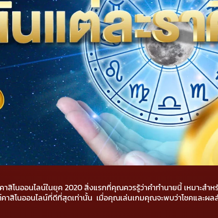
ล่นคาสิโนออนไลน์ในยุค 2020 สิ่งแรกที่คุณควรรู้ว่าคำทำนายนี้ เหมาะสำหร
ต์คาสิโนออนไลน์ที่ดีที่สุดเท่านั้น เมื่อคุณเล่นเกมคุณจะพบว่าโชคและผล