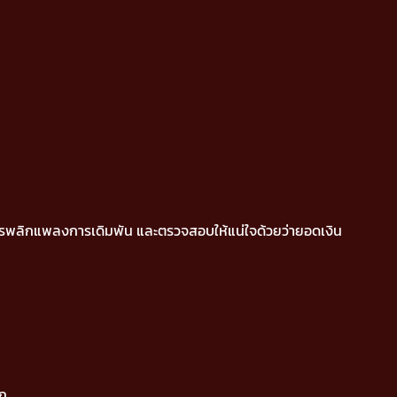
คือ การพลิกแพลงการเดิมพัน และตรวจสอบให้แน่ใจด้วยว่ายอดเงิน
รก