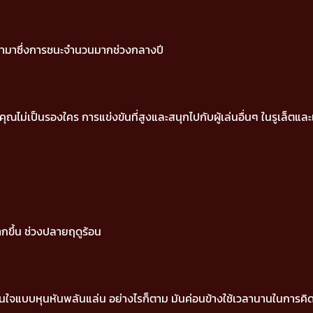
ำมาซึ่งการชนะจำนวนมากช่วงกลางปี
ุณไม่เป็นรองใคร การแข่งขันที่สูงและสนุกไปกับผู้เล่นอื่นๆ ในรูเล็ตแ
มากขึ้น ช่วงปลายฤดูร้อน
ัดสินใจแบบหุนหันพลันแล่น อย่างไรก็ตาม มันค่อนข้างใช้เวลานานในการคิด