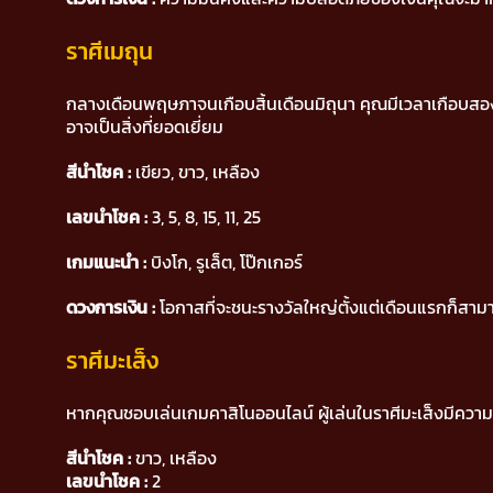
ราศีเมถุน
กลางเดือนพฤษภาจนเกือบสิ้นเดือนมิถุนา คุณมีเวลาเกือบสองเ
อาจเป็นสิ่งที่ยอดเยี่ยม
สีนำโชค :
เขียว, ขาว, เหลือง
เลขนำโชค :
3, 5, 8, 15, 11, 25
เกมแนะนำ :
บิงโก, รูเล็ต, โป๊กเกอร์
ดวงการเงิน :
โอกาสที่จะชนะรางวัลใหญ่ตั้งแต่เดือนแรกก็สาม
ราศีมะเส็ง
หากคุณชอบเล่นเกมคาสิโนออนไลน์ ผู้เล่นในราศีมะเส็งมีความแ
สีนำโชค :
ขาว, เหลือง
เลขนำโชค :
2