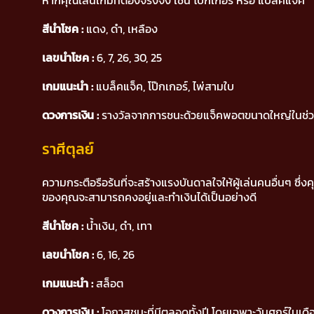
สีนำโชค :
แดง, ดำ, เหลือง
เลขนำโชค :
6, 7, 26, 30, 25
เกมแนะนำ :
แบล็คแจ็ค, โป๊กเกอร์, ไพ่สามใบ
ดวงการเงิน :
รางวัลจากการชนะด้วยแจ็คพอตขนาดใหญ่ในช่วงปลา
ราศีตุลย์
ความกระตือรือร้นที่จะสร้างแรงบันดาลใจให้ผู้เล่นคนอื่นๆ ซึ
ของคุณจะสามารถคงอยู่และทำเงินได้เป็นอย่างดี
สีนำโชค :
น้ำเงิน, ดำ, เทา
เลขนำโชค :
6, 16, 26
เกมแนะนำ :
สล็อต
ดวงการเงิน :
โอกาสชนะที่มีตลอดทั้งปี โดยเฉพาะวันศุกร์ในเด