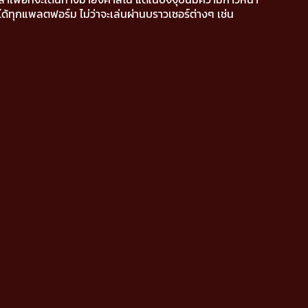
ด้ทุกแพลตฟอร์ม ไม่ว่าจะเล่นผ่านบราวเซอร์ต่างๆ เช่น