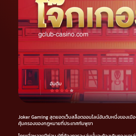
อันดับ
Joker Gaming สุดยอดเว็บสล็อตออนไลน์อันดับหนึ่งของเมืองไท
คุ้มครองของกฎหมายที่ประเทศกัมพูชา
โดยเมื่อหลายปีก่อน ผู้ที่ต้องการจะเล่นนั้นจะต้องเดินทางมาเล