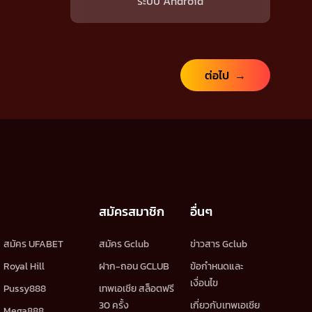
ระบบ Android
ต่อไป →
สมัครสมาชิก
อื่นๆ
สมัคร UFABET
สมัคร Gclub
ข่าวสาร Gclub
Royal Hill
ฝาก-ถอน GCLUB
ข้อกำหนดและ
เงื่อนไข
Pussy888
เทพเอเชีย สล็อตฟรี
30 ครั้ง
เกี่ยวกับเทพเอเชีย
Mega888