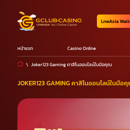
LnwAsia Wall
หน้าแรก
Casino Online
\
Joker123 Gaming คาสิโนออนไลน์ในมือคุณ
JOKER123 GAMING คาสิโนออนไลน์ในมือค