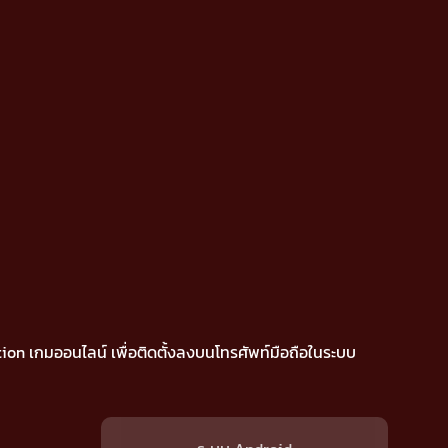
tion เกมออนไลน์ เพื่อติดตั้งลงบนโทรศัพท์มือถือในระบบ