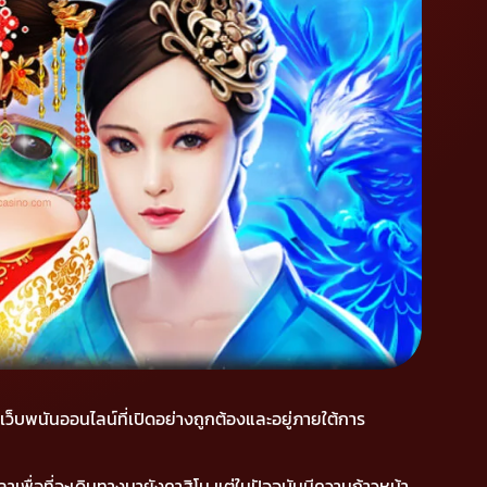
เว็บพนันออนไลน์ที่เปิดอย่างถูกต้องและอยู่ภายใต้การ
ลาเพื่อที่จะเดินทางมายังคาสิโน แต่ในปัจจุบันมีความก้าวหน้า