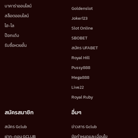
บาคาร่าออนไลน์
Goldenslot
สล็อตออนไลน์
Joker123
ไฮ-โล
Slot Online
ป๊อกเด้ง
SBOBET
รับซื้อหวยอั้น
สมัคร UFABET
Royal Hill
Pussy888
Mega888
Live22
Royal Ruby
สมัครสมาชิก
อื่นๆ
สมัคร Gclub
ข่าวสาร Gclub
ฝาก-ถอน GCLUB
ข้อกำหนดและเงื่อนไข