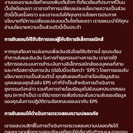
งานของเราและข้อกำหนดเพิ่มเติมใดๆ ที่เกี่ยวข้องที่ประกาศไว้บน
เว็บไซต์ของเรา เราอาจทำการเปลี่ยนแปลงนโยบายความเป็นส่วน
ตัวนี้เป็นครั้งคราว และเราจะแจ้งให้คุณทราบโดยการประกาศ
นโยบายที่มีการเปลี่ยนแปลงบนเว็บไซต์ของเรา เราขอแนะนำให้คุณ
อ่านนโยบายความเป็นส่วนตัวนี้เป็นประจำ
การ
ยินยอมให้ใช้บริการของผู้ให้บริการอิเล็กทรอนิกส์
หากคุณต้องการเล่นเกมเพื่อเงินจริงโดยใช้บริการนี้ คุณจะต้อง
ทำการส่งและรับเงิน ในการทำธุรกรรมทางการเงิน เราอาจใช้
บริการของระบบการชำระเงินทางอิเล็กทรอนิกส์ของบุคคลที่สาม
และ/หรือสถาบันการเงิน (ต่อไปนี้จะเรียกว่า “EPS”) โดยการยอมรับ
นโยบายความเป็นส่วนตัวนี้ คุณยินยอมที่จะถ่ายโอนข้อมูลส่วน
บุคคลของคุณไปยัง EPS เท่าที่จำเป็นสำหรับการดำเนินการ
ธุรกรรมดังกล่าว รวมถึงการถ่ายโอนข้อมูลไปยังนอกประเทศของ
คุณ (หากจำเป็น) เราใช้มาตรการเพื่อรับรองในความลับของข้อมูล
ของคุณในการปฏิบัติตามข้อตกลงของเรากับ EPS
การยิ
นยอมให้ดำเนินการตรวจสอบความปลอดภัย
เราขอสงวนสิทธิ์ในการดำเนินการตรวจสอบความปลอดภัยได้
ตลอดเวลาเพื่อตรวจสอบข้อมูลที่คุณให้เกี่ยวกับตัวตนและอายุของ