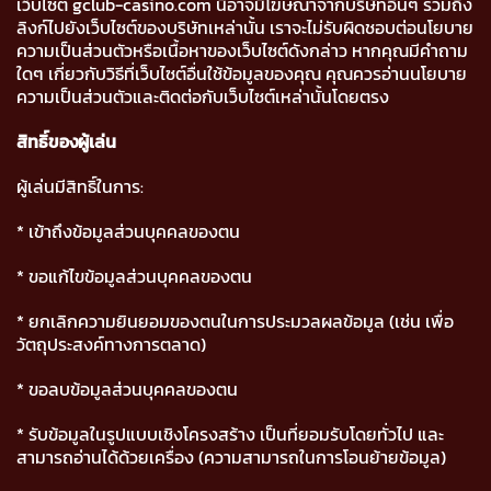
เว็บไซต์ gclub-casino.com นี้อาจมีโฆษณาจากบริษัทอื่นๆ รวมถึง
ลิงก์ไปยังเว็บไซต์ของบริษัทเหล่านั้น เราจะไม่รับผิดชอบต่อนโยบาย
ความเป็นส่วนตัวหรือเนื้อหาของเว็บไซต์ดังกล่าว หากคุณมีคำถาม
ใดๆ เกี่ยวกับวิธีที่เว็บไซต์อื่นใช้ข้อมูลของคุณ คุณควรอ่านนโยบาย
ความเป็นส่วนตัวและติดต่อกับเว็บไซต์เหล่านั้นโดยตรง
สิทธิ
ของผู้เล่น
ผู้เล่นมีสิทธิ์ในการ:
* เข้าถึงข้อมูลส่วนบุคคลของตน
* ขอแก้ไขข้อมูลส่วนบุคคลของตน
* ยกเลิกความยินยอมของตนในการประมวลผลข้อมูล (เช่น เพื่อ
วัตถุประสงค์ทางการตลาด)
* ขอลบข้อมูลส่วนบุคคลของตน
* รับข้อมูลในรูปแบบเชิงโครงสร้าง เป็นที่ยอมรับโดยทั่วไป และ
สามารถอ่านได้ด้วยเครื่อง (ความสามารถในการโอนย้ายข้อมูล)