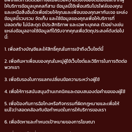
ให้บริการข้อมูลบุคคลที่สาม ข้อมูลนี้ใช้เพื่อเสริมโปรไฟล์ของคุณ
และเหนือสิ่งอื่นใดเพื่อช่วยให้คุณและเพื่อนของคุณหากันเจอ แหล่ง
ข้อมูลนี้รวบรวม จัดเก็บ และใช้ข้อมูลของคุณเพื่อให้บริการที่
ปลอดภัย ไม่มีสะดุด มีประสิทธิภาพ และเฉพาะบุคคล ตัวอย่างเช่น
แหล่งข้อมูลอาจใช้ข้อมูลที่ได้รับจากคุณเพื่อวัตถุประสงค์ดังต่อไป
นี้:
1. เพื่อสร้างบัญชีและให้สิทธิ์คุณในการเข้าถึงเว็บไซต์นี้
2. เพื่อค้นหาเพื่อนของคุณในหมู่ผู้ใช้เว็บไซต์และวิธีการในการติดต่อ
พวกเขา
3. เพื่อรับรองในการแลกเปลี่ยนข้อความระหว่างผู้ใช้
4. เพื่อให้การสนับสนุนด้านเทคนิคและตอบสนองต่อคำขอของผู้ใช้
5. เพื่อป้องกันการฉ้อโกงหรือกิจกรรมที่ผิดกฎหมายและเพื่อให้
แน่ใจว่าสอดคล้องกับข้อกำหนดในการให้บริการของเรา
6. เพื่อจัดหาและกำหนดเป้าหมายของการโฆษณา