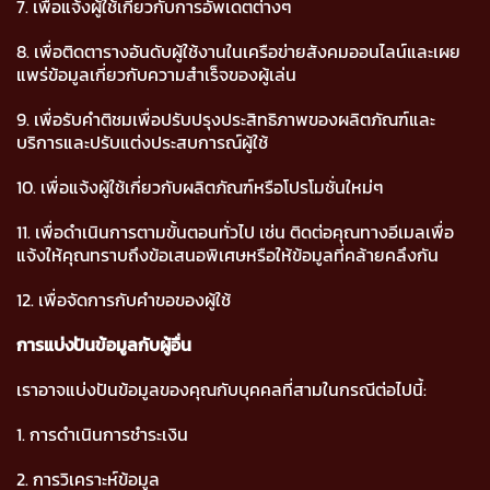
7. เพื่อแจ้งผู้ใช้เกี่ยวกับการอัพเดตต่างๆ
8. เพื่อติดตารางอันดับผู้ใช้งานในเครือข่ายสังคมออนไลน์และเผย
แพร่ข้อมูลเกี่ยวกับความสำเร็จของผู้เล่น
9. เพื่อรับคำติชมเพื่อปรับปรุงประสิทธิภาพของผลิตภัณฑ์และ
บริการและปรับแต่งประสบการณ์ผู้ใช้
10. เพื่อแจ้งผู้ใช้เกี่ยวกับผลิตภัณฑ์หรือโปรโมชั่นใหม่ๆ
11. เพื่อดำเนินการตามขั้นตอนทั่วไป เช่น ติดต่อคุณทางอีเมลเพื่อ
แจ้งให้คุณทราบถึงข้อเสนอพิเศษหรือให้ข้อมูลที่คล้ายคลึงกัน
12. เพื่อจัดการกับคำขอของผู้ใช้
การแบ่งปันข้อมูลกับผู้อื่น
เราอาจแบ่งปันข้อมูลของคุณกับบุคคลที่สามในกรณีต่อไปนี้:
1. การดำเนินการชำระเงิน
2. การวิเคราะห์ข้อมูล