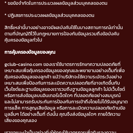
* ขอข้อจำกัดในการประมวลผลข้อมูลส่วนบุคคลของตน
* ปฏิเสธการประมวลผลข้อมูลส่วนบุคคลของตน
สิทธิ์เหล่านี้บางอย่างอาจมีผลบังคับใช้ในบางสถานการณ์เท่านั้น
ตามที่บัญญัติไว้ในกฎหมายการป้องกันข้อมูลรวมถึงข้อบังคับ
คุ้มครองข้อมูลทั่วไป
การคุ้มครองข้อมูลของคุณ
gclub-casino.com ของเราใช้มาตรการรักษาความปลอดภัยที่
เหมาะสมเพื่อคุ้มครองข้อมูลของคุณและพยายามอย่างเต็มที่เพื่อ
คุ้มครองข้อมูลของลูกค้า แม้ว่าบริษัทจะใช้ความระมัดระวังอย่าง
เหมาะสมเพื่อป้องกันการละเมิดความปลอดภัยที่อาจเกิดขึ้นกับ
เว็บไซต์และฐานข้อมูลของเรารวมถึงฐานข้อมูลลูกค้า ไม่มีเว็บไซต์
หรือการส่งข้อมูลบนอินเทอร์เน็ตใดๆ ที่ปลอดภัยอย่างสมบูรณ์
และไม่สามารถรับประกันการป้องกันการเข้าถึงโดยไม่ได้รับอนุญาต
การแฮ็ค การสูญเสียข้อมูล หรือการละเมิดความปลอดภัยด้านข้อ
มูลอื่นๆ ได้อย่างเต็มที่ ดังนั้น คุณจึงส่งข้อมูลใดๆ ภายใต้ความ
เสี่ยงของคุณเอง
เราขอแนะนำเป็นอย่างยิ่งให้คุณใช้มาตรการเพื่อรับรองความ