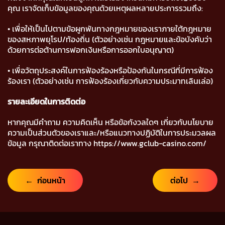
คุณ เราจัดเก็บข้อมูลของคุณด้วยเหตุผลหลายประการรวมถึง:
• เพื่อให้เป็นไปตามข้อผูกพันทางกฎหมายของเราภายใต้กฎหมาย
ของสหภาพยุโรป/ท้องถิ่น (ตัวอย่างเช่น กฎหมายและข้อบังคับว่า
ด้วยการต่อต้านการฟอกเงินหรือการออกใบอนุญาต)
• เพื่อวัตถุประสงค์ในการฟ้องร้องหรือป้องกันในกรณีที่มีการฟ้อง
ร้องเรา (ตัวอย่างเช่น การฟ้องร้องเกี่ยวกับความประมาทเลินเล่อ)
รายละเอียดในการติดต่อ
หากคุณมีคำถาม ความคิดเห็น หรือข้อกังวลใดๆ เกี่ยวกับนโยบาย
ความเป็นส่วนตัวของเราและ/หรือแนวทางปฏิบัติในการประมวลผล
ข้อมูล กรุณาติดต่อเราทาง https://www.gclub-casino.com/
← ก่อนหน้า
ต่อไป →