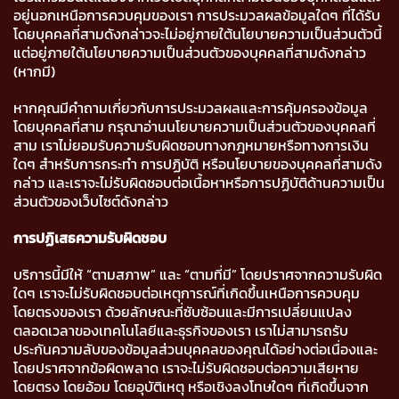
อยู่นอกเหนือการควบคุมของเรา การประมวลผลข้อมูลใดๆ ที่ได้รับ
โดยบุคคลที่สามดังกล่าวจะไม่อยู่ภายใต้นโยบายความเป็นส่วนตัวนี้
แต่อยู่ภายใต้นโยบายความเป็นส่วนตัวของบุคคลที่สามดังกล่าว
(หากมี)
หากคุณมีคำถามเกี่ยวกับการประมวลผลและการคุ้มครองข้อมูล
โดยบุคคลที่สาม กรุณาอ่านนโยบายความเป็นส่วนตัวของบุคคลที่
สาม เราไม่ยอมรับความรับผิดชอบทางกฎหมายหรือทางการเงิน
ใดๆ สำหรับการกระทำ การปฏิบัติ หรือนโยบายของบุคคลที่สามดัง
กล่าว และเราจะไม่รับผิดชอบต่อเนื้อหาหรือการปฏิบัติด้านความเป็น
ส่วนตัวของเว็บไซต์ดังกล่าว
การปฏิเสธความรับผิดชอบ
บริการนี้มีให้ “ตามสภาพ” และ “ตามที่มี” โดยปราศจากความรับผิด
ใดๆ เราจะไม่รับผิดชอบต่อเหตุการณ์ที่เกิดขึ้นเหนือการควบคุม
โดยตรงของเรา ด้วยลักษณะที่ซับซ้อนและมีการเปลี่ยนแปลง
ตลอดเวลาของเทคโนโลยีและธุรกิจของเรา เราไม่สามารถรับ
ประกันความลับของข้อมูลส่วนบุคคลของคุณได้อย่างต่อเนื่องและ
โดยปราศจากข้อผิดพลาด เราจะไม่รับผิดชอบต่อความเสียหาย
โดยตรง โดยอ้อม โดยอุบัติเหตุ หรือเชิงลงโทษใดๆ ที่เกิดขึ้นจาก