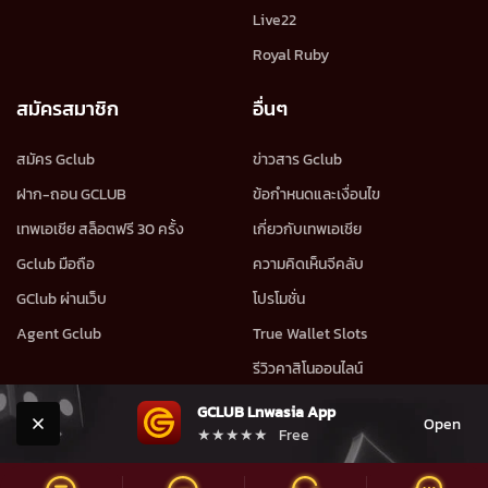
Live22
Royal Ruby
สมัครสมาชิก
อื่นๆ
สมัคร Gclub
ข่าวสาร Gclub
ฝาก-ถอน GCLUB
ข้อกำหนดและเงื่อนไข
เทพเอเชีย สล็อตฟรี 30 ครั้ง
เกี่ยวกับเทพเอเชีย
Gclub มือถือ
ความคิดเห็นจีคลับ
GClub ผ่านเว็บ
โปรโมชั่น
Agent Gclub
True Wallet Slots
รีวิวคาสิโนออนไลน์
Royal กีฬา
GCLUB Lnwasia App
Open
★★★★★
Free
All Rights Reserved © 2023 Gclub-casino. Top Online Casino