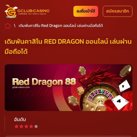
ลงชื่อเข้าใช้
สมัครสมาชิก
\
เดิมพันคาสิโน Red Dragon ออนไลน์ เล่นผ่านมือถือได้
เดิมพันคาสิโน RED DRAGON ออนไลน์ เล่นผ่าน
มือถือได้
อันดับ