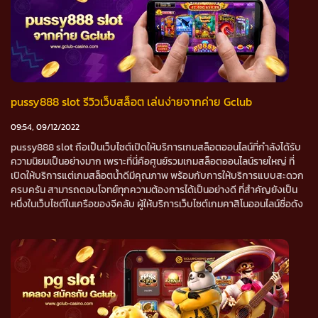
pussy888 slot รีวิวเว็บสล็อต เล่นง่ายจากค่าย Gclub
09:54, 09/12/2022
pussy888 slot ถือเป็นเว็บไซต์เปิดให้บริการเกมสล็อตออนไลน์ที่กำลังได้รับ
ความนิยมเป็นอย่างมาก เพราะที่นี่คือศูนย์รวมเกมสล็อตออนไลน์รายใหญ่ ที่
เปิดให้บริการแต่เกมสล็อตน้ำดีมีคุณภาพ พร้อมกับการให้บริการแบบสะดวก
ครบครัน สามารถตอบโจทย์ทุกความต้องการได้เป็นอย่างดี ที่สำคัญยังเป็น
หนึ่งในเว็บไซต์ในเครือของจีคลับ ผู้ให้บริการเว็บไซต์เกมคาสิโนออนไลน์ชื่อดัง
ที่เปิดให้บริการมาอย่างยาวนาน ทั้งยังจัดตั้งขึ้นอย่างถูกต้องตามกฎหมาย จึง
ทำให้มีความมั่นคงและมีความปลอดภัยอย่างถึงที่สุด ดังนั้น หากคุณอยากจะ
เพลิดเพลินกับเกมสล็อตออนไลน์และพร้อมสัมผัสประสบการณ์การเดิมพัน
ใหม่ๆ โปรดนึกถึงเรา สมัครสมาชิกได้ง่ายๆ สนุกกับเกมสล็อตจากผู้ให้บริการ
รายใหญ่ที่ขึ้นชื่อในเรื่องของการให้บริการเกมสล็อตออนไลน์แบบครบครัน อีก
ทั้งยังมีความมั่นคงปลอดภัยสูงได้แล้ววันนี้กับ pussy 888 slot เว็บผู้ให้
บริการเกมสล็อตในเครือของผู้ให้บริการ ง่ายๆเพียงแค่ดำเนินการลงทะเบียน
สมัครเป็นสมาชิกเท่านั้น ปัจจุบัน pussy 888 slot เปิดให้สมัครสมาชิกได้แล้ว