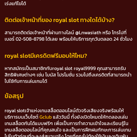
เร่งแก้ไขได้
ติดต่อเจ้าหน้าที่ของ royal slot ทางใดได้บ้าง?
สามารถติดต่อเจ้าหน้าที่ผ่านทางไลน์ @Lnwasiath หรือ โทรไปที่
เบอร์ 02-508-8798 ได้เลย พร้อมให้บริการทุกวันตลอด 24 ชั่วโมง
royal slot
มีเครดิตฟรีมอบให้ไหม?
หากสมัครเป็นสมาชิกกับroyal slot royal9999 คุณสามารถรับ
สิทธิพิเศษต่างๆ เช่น โบนัส โปรโมชั่น รวมไปถึงเครดิตที่สามารถนำ
ไปใช้กับการเล่นเกมได้
ข้อสรุป
royal slotเจ้าแห่งเกมสล็อตออนไลน์ตัวจริงเสียงจริงพร้อมให้
บริการบนเว็บไซต์
Gclub
แล้ววันนี้ ทั้งยังเปิดโหมดให้ทดลองเล่น
เกมสล็อตกันได้แบบฟรีๆ เพื่อเป็นการทำความเข้าใจและเรียนรู้ใน
เกมสล็อตออนไลน์ที่คุณสนใจ และเป็นการฝึกฝนทักษะการเล่นเกม
ไปในตัวก่อนที่จะลงสู่สนามจริง โดยที่คุณไม่ต้องใช้เงินลงเดิมพัน