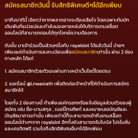
สมัครสมาชิกวันนี้ รับสิทธิพิเศษดีๆได้อีกเพียบ
มาถึงนาทีนี้ เรียกว่าหากพลาดอาจจะต้องเสียใจ โดยเฉพาะกับนัก
เดิมพันที่แน่วแน่และกำลังมองหาแหล่งให้บริการเกมสล็อต
ออนไลน์ที่สามารถตอบได้ทุกโจทย์ความต้องการ
ดังนั้น มาเข้าร่วมเป็นส่วนหนึ่งกับ royalslot ได้แล้ววันนี้ ง่ายๆ
เพียงแค่ดำเนินการลงทะเบียนเพื่อ
สมัครสมาชิก
เท่านั้น ผ่าน 2 ช่อง
ทางหลัก ได้แก่
สมัครสมาชิกด้วยตัวเองผ่านทางหน้าเว็บไซต์โดยตรง
แอดไลน์ @Lnwasiath เพื่อติดต่อเจ้าหน้าที่ให้ดำเนินการสมัคร
สมาชิกให้
โดยทั้ง 2 ช่องทางนี้ ทำเพียงแค่กรอกหรือแจ้งข้อมูลส่วนตัวของผู้
สมัคร เช่น ชื่อ-นามสกุล , เบอร์โทรศัพท์ และหมายเลขบัญชีและ
บัญชีธนาคารเท่านั้น เพียงเท่านี้ก็จะสามารถเข้าถึงเกมสล็อต
ออนไลน์ต่างๆจาก royalslot อีกทั้งยังสามารถรับโบนัส โปรโมชั่น
และเครดิตฟรี รวมไปถึงสิทธิพิเศษอื่นๆได้อีกเพียบ