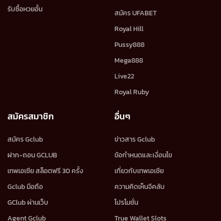
รับซื้อหวยอั้น
สมัคร UFABET
Royal Hill
Pussy888
Mega888
Live22
Royal Ruby
สมัครสมาชิก
อื่นๆ
สมัคร Gclub
ข่าวสาร Gclub
ฝาก-ถอน GCLUB
ข้อกำหนดและเงื่อนไข
เทพเอเชีย สล็อตฟรี 30 ครั้ง
เกี่ยวกับเทพเอเชีย
Gclub มือถือ
ความคิดเห็นจีคลับ
GClub ผ่านเว็บ
โปรโมชั่น
Agent Gclub
True Wallet Slots