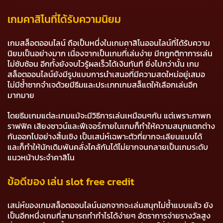
เกมคาสิโนที่ได้รับความนิยม
เกมสล็อตออนไลน์ ถือเป็นหนึ่งในเกมคาสิโนออนไลน์ที่ได้รับความ
นิยมเป็นอย่างมาก เนื่องจากเป็นเกมที่เล่นง่าย มีกฎกติกาการเล่น
ไม่ซับซ้อน อีกทั้งยังจบไวรู้ผลเร็วได้เงินทันที ยิ่งไปกว่านั้น เกม
สล็อตออนไลน์ยังมีรูปแบบการนำเสนอที่มีความสดใหม่อยู่เสมอ
ไม่มีซ้ำซากจำเจด้วยมีธีมและประเภทเกมสล็แตให้เลือกเล่นอีก
มากมาย
โดยธีมเกมแต่ละเกมแม้จะมีวิธีการเล่นเหมือนๆกัน แต่เพราะภาพก
ราฟฟิค เสียงซาวน์และฟีเจอร์ภายในเกมก็ทำให้ความสนุกแตกต่าง
กันออกไปอย่างสิ้นเชิง เป็นเสน่ห์เฉพาะตัวที่ยากจะเลียนแบบได้
และก็ทำให้นักเดิมพันคลั่งไคล้กันได้ไม่ยากจนกลายเป็นเกมระดับ
แนวหน้าประจำคาสิโน
ข้อดีของ เล่น slot free credit
เสน่ห์ของเกมสล็อตออนไลน์นอกจากจะเล่นสนุกไม่ซ้ำแบบแล้ว ยัง
เป็นอีกหนึ่งเกมที่สามารถทำกำไรได้ง่ายๆ อัตราการจ่ายรางวัลสูง