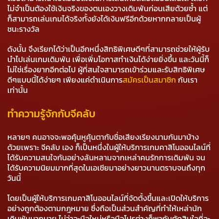
ไม่จำเป็นต้องใช้เงินจริงของตนเองวางเดิมพันก่อนเสียด้วยซ้ำ แต่
ก็สามารถเล่นเกมได้จริงทั้งยังได้เงินฟรีอีกด้วยหากกลายเป็นผู้
ชนะรางวัล
ดังนั้น จึงเรียกได้ว่าเป็นอีกหนึ่งสิทธิพิเศษดีๆที่สามารถช่วยให้ผู้รับ
นำไปเล่นเกมเดิมพัน เพื่อเพิ่มโอกาสทำเงินได้ง่ายยิ่งขึ้น และวันนี้ก็
ไม่ใช่เรื่องยากอีกต่อไป ผู้ที่สนใจสามารถเข้าร่วมและรับสิทธิพิเศษ
ดีๆแบบนี้ได้ง่ายๆ เพียงแค่ดำเนินการ
สมัครเป็นสมาชิก
กับเรา
เท่านั้น
ทำความรู้จักกับ
จีคลับ
หลายๆ คนอาจจะพอคุ้นหูคุ้นตากับชื่อเสียงเรียงนามกันมาบ้าง
ด้วยเพราะ จีคลับ เอง ก็เป็นหนึ่งในผู้ให้บริการเกมคาสิโนออนไลน์ที่
ได้รับความสนใจกันอย่างล้นหลามจากเหล่าคนรักการเดิมพัน จน
ได้รับความนิยมมากที่สุดในเอเชียมาอย่างยาวนานตราบจนถึงทุก
วันนี้
โดยเป็นผู้ให้บริการเกมคาสิโนออนไลน์ที่จัดตั้งขึ้นและเปิดให้บริการ
อย่างถูกต้องตามกฎหมาย ซึ่งถือเป็นส่วนสำคัญที่ทำให้เหล่านัก
เดิมพันมากมาย ไม่ว่าจะมือใหม่หรือมือโปรต่างก็พากันตัดสินใจที่จะ