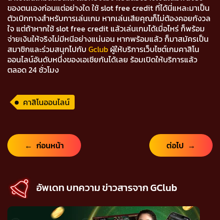
ของตนเองก่อนแต่อย่างใด ใช้ slot free credit ที่ได้นี่แหละมาเป็น
ตัวเบิกทางสำหรับการเล่นเกม หากเล่นเสียคุณก็ไม่ต้องคอยกังวล
ใจ แต่ถ้าหากใช้ slot free credit แล้วเล่นเกมได้เมื่อไหร่ ก็พร้อม
จ่ายเงินให้จริงไม่มีหนีอย่างแน่นอน หากพร้อมแล้ว ก็มาสมัครเป็น
สมาชิกและร่วมสนุกไปกับ
Gclub
ผู้ให้บริการเว็บไซต์เกมคาสิโน
ออนไลน์อันดับหนึ่งของเอเชียกันได้เลย ร้อมเปิดให้บริการแล้ว
ตลอด 24 ชั่วโมง
คาสิโนออนไลน์
← ก่อนหน้า
ต่อไป →
อัพเดท บทความ ข่าวสารจาก GClub