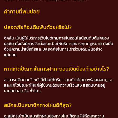
คำถามที่พบบ่อย
ปลอดภัยที่จะเดิมพันด้วยหรือไม่?
จีคลับ เป็นผู้ให้บริการเว็บไซต์เกมคาสิโนออนไลน์อันดับต้นๆของ
เอเชีย ทั้งยังมีการจัดตั้งและเปิดให้บริการอย่างถูกกฎหมาย ดังนั้น
จึงมีความน่าเชื่อถือและปลอดภัยในการเข้าร่วมเดิมพันอย่าง
แน่นอน
หากเกิดปัญหาในการฝาก-ถอนเงินต้องทำอย่างไร?
สามารถติดต่อเจ้าหน้าที่ฝ่ายให้บริการลูกค้าได้เลย พร้อมคอยดูแล
และแก้ไขปัญหาให้แก่ผู้ใช้งานด้วยความเร็วแสง แสตนบายอยู่
เสมอตลอด 24 ชั่วโมง
สมัครเป็นสมาชิกทางไหนดีที่สุด?
จะสมัครเข้าเป็นสมาชิกผ่านช่องทางไหนก็ตาม ให้ถือเอาความ