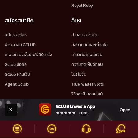
Royal Ruby
สมัครสมาชิก
อื่นๆ
สมัคร Gclub
ข่าวสาร Gclub
ฝาก-ถอน GCLUB
ข้อกำหนดและเงื่อนไข
เทพเอเชีย สล็อตฟรี 30 ครั้ง
เกี่ยวกับเทพเอเชีย
Gclub มือถือ
ความคิดเห็นจีคลับ
GClub ผ่านเว็บ
โปรโมชั่น
Agent Gclub
True Wallet Slots
รีวิวคาสิโนออนไลน์
Royal กีฬา
GCLUB Lnwasia App
Open
★★★★★
Free
All Rights Reserved © 2023 Gclub-casino. Top Online Casino
Games
Sitemap