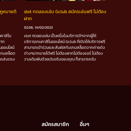
กฏหมายดี
slot ทดลองเล่น Gclub สมัครเล่นฟรี ไม่ต้อง
ฝาก
02:06, 14/02/2023
มคาสิโน
slot ทดลองเล่น เป็นหนึ่งในบริการดีๆจากผู้ให้
มาก
บริการเกมคาสิโนออนไลน์ Gclub ที่เปิดให้บริการฟรี
โนออนไลน์
สามารถเข้าร่วมและสัมผัสกับเกมสล็อตจากค่ายดัง
เกมสล็อต
ต่างๆมากมายได้ฟรี ไม่ต้องฝากไม่ต้องแชร์ ไม่ต้อง
การส่งตรง
วางเดิมพันด้วยเงินจริงของคุณ ก็สามารถรับ
ความ
ประสบการณ์การเล่นเกมได้แล้ว เพียงแค่ดำเนินการ
ยี่ยม
ลงทะเบียนเพื่อสมัคร gclub เป็นสมาชิกกับ Gclub
ห้บริการเกม
เท่านั้น ดังนั้น หากใครอยากลองสัมผัสประสบการณ์
นชื่อใน
การเล่นเกมบนสังเวียนจริง แต่ยังต้องการดูทีท่า
ง ด้วยเป็น
และศึกษาเกมให้ดีเสียก่อน สามารถมาเข้าทดลอง
นั้น นัก
เล่นเกมก่อนได้ เพื่อนำประสบการณ์ตรงที่ได้รับไป
าสิโนที่
ต่อยอดการเล่นเกมสล็อตให้กลายเป็นเงินก้อนโตได้
666 เว็บ
สมัครเป็นสมาชิกไม่ยุ่งยาก นาทีนี้หาก
ให้บริการ
ต้องการเข้าร่วม slotทดลองเล่น หรือ เล่นสนุกกับ
ปิดให้
เกมสล็อตออนไลน์และเกมคาสิโนอื่นๆจาก Gclub
สมัครสมาชิก
อื่นๆ
มชั่นหรือ
ก่อนอื่นเลยคุณจะต้องทำการสมัครเพื่อเป็นสมาชิก
อยากที่จะ
อย่างเป็นทางการเสียก่อน โดยปัจจุบันนี้เปิดช่อง