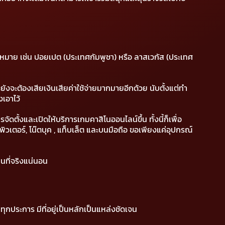
กกฎหมาย เช่น ปอยเปต (ประเทศกัมพูชา) หรือ ลาสเวกัส (ประเทศ
ังจะต้องเสียเงินเสียค่าใช้จ่ายมากมายอีกด้วย นับตั้งแต่ทำ
งเอาไว้
ัดตั้งและเปิดให้บริการเกมคาสิโนออนไลน์ขึ้น ทั้งนี้ก็เพื่อ
ิวเตอร์, โน๊ตบุค , แท็บเล็ต และบนมือถือ ขอเพียงแค่อุปกรณ์
ที่จริงแน่นอน
กประการ มีที่อยู่เป็นหลักเป็นแหล่งชัดเจน