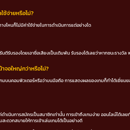
ใช้จ่ายหรือไม่?
ทางไหนก็ไม่มีค่าใช้จ่ายในการดำเนินการแต่อย่างใด
การันตีรับรองโดยเอาชื่อเสียงเป็นเดิมพัน รับรองได้เลยว่าหากชนะรางวั
้าจอใหญ่กว่าหรือไม่?
กมบนคอมพิวเตอร์หรือว่าบนมือถือ การแสดงผลของเกมก็ทำได้เยี่ยมยอดไ
ค่ดำเนินการสมัครเป็นสมาชิกเท่านั้น การเข้าถึงเกมง่าย ออนไลน์ได้เลย
สะดวกสบายให้การเข้าเล่นเกมได้เป็นอย่างดี