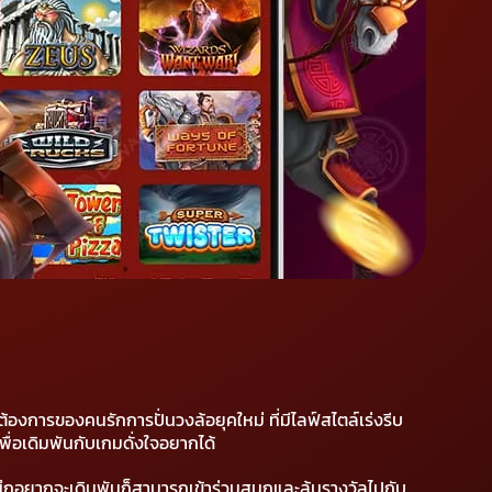
องการของคนรักการปั่นวงล้อยุคใหม่ ที่มีไลฟ์สไตล์เร่งรีบ
ื่อเดิมพันกับเกมดั่งใจอยากได้
 นึกอยากจะเดิมพันก็สามารถเข้าร่วมสนุกและลุ้นรางวัลไปกับ