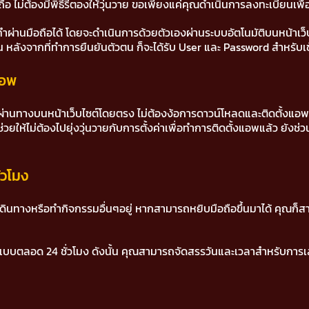
 ไม่ต้องมีพิธีรีตองให้วุ่นวาย ขอเพียงแค่คุณดำเนินการลงทะเบียนเพื่อ
านมือถือได้ โดยจะดำเนินการด้วยตัวเองผ่านระบบอัตโนมัติบนหน้าเว็บไซต์ 
่นาน หลังจากที่ทำการยืนยันตัวตน ก็จะได้รับ User และ Password สำหรับเข้
แอพ
ีผ่านทางบนหน้าเว็บไซต์โดยตรง ไม่ต้องง้อการดาวน์โหลดและติดตั้งแอพพล
ม่ต้องไปยุ่งวุ่นวายกับการตั้งค่าเพื่อทำการติดตั้งแอพแล้ว ยังช่วนเซ
่วโมง
งเดินทางหรือทำกิจกรรมอื่นๆอยู่ หากสามารถหยิบมือถือขึ้นมาได้ คุณก็ส
ูปแบบตลอด 24 ชั่วโมง ดังนั้น คุณสามารถจัดสรรวันและเวลาสำหรับการเ