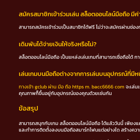
สมัครสมาชิกเข้าร่วมเล่น สล็อตออนไลน์มือถือ มีค่า
สามารถสมัครเข้าร่วมเป็นสมาชิกได้ฟรี ไม่ว่าจะสมัครผ่านช่อง
เดิมพันได้จ่ายเงินให้จริงหรือไม่?
สล็อตออนไลน์มือถือ เป็นแหล่งเล่นเกมที่สามารถเชื่อถือได้ 
เล่นเกมบนมือถือต่างจากการเล่นบนอุปกรณ์ที่มีหน
ทางเข้า gclub ผ่าน มือ ถือ https m. bacc6666 com
จะเล่นเ
คุณภาพก็ขึ้นอยู่กับอุปกรณ์ของคุณด้วยเช่นกัน
ข้อสรุป
สามารถสนุกกับเกม สล็อตออนไลน์มือถือ ได้แล้ววันนี้ เพียงแ
และทำการติดตั้งลงบนมือถือสมาร์ทโฟนแต่อย่างใด สร้างความ