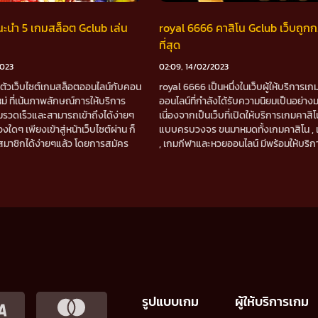
นะนำ 5 เกมสล็อต Gclub เล่น
royal 6666 คาสิโน Gclub เว็บถูก
ที่สุด
2023
02:09, 14/02/2023
ดตัวเว็บไซต์เกมสล็อตออนไลน์กับคอน
royal 6666 เป็นหนึ่งในเว็บผู้ให้บริการเก
ม่ ที่เน้นภาพลักษณ์การให้บริการ
ออนไลน์ที่กำลังได้รับความนิยมเป็นอย่าง
มรวดเร็วและสามารถเข้าถึงได้ง่ายๆ
เนื่องจากเป็นเว็บที่เปิดให้บริการเกมคาสิ
ตองใดๆ เพียงเข้าสู่หน้าเว็บไซต์ผ่าน ก็
แบบครบวงจร ขนมาหมดทั้งเกมคาสิโน , 
มาชิกได้ง่ายๆแล้ว โดยการสมัคร
, เกมกีฬาและหวยออนไลน์ มีพร้อมให้บริ
ื่อเป็นการเปิดทางเข้าสู่การใช้งาน
ไปยั่งหน้าจอของคุณ สามารถตอบโจทย์
งเต็มที่ ทีนี้ไม่ว่าจะเกมสล็อตออนไลน์
ต้องการของนักเดิมพันมากมายได้อย่างดีเ
ามารถเดิมพันได้ง่ายๆ และด้วยตัว
นอกจากนี้ ที่นี่ยังเป็นเว็บไซต์ในเครือ ผู้ใ
่ายแตกง่ายพร้อมแจกรางวัลได้จริง
คาสิโนออนไลน์อันดับหนึ่งของเอเชีย ซึ่งขึ้
รถรับเงินและทำกำไรจากการเล่นเกมได้
เรื่องของการให้บริการและมีความมั่นคงสู
้วจะรออะไรอยู่ล่ะ รีบคลิ๊กเข้าร่วม
เว็บไซต์ที่มีการจัดตั้งอย่างถูกกฎหมาย ดัง
ลย และพิเศษสุดวันนี้ พร้อมแนะนำ
เดิมพันคนไหนที่กำลังมองหาแหล่งเล่นเกมค
น์ 5 เกมที่เล่นง่ายและไม่ควรพลาด
เชื่อถือได้ ที่นี่คือคำตอบที่ดีที่สุด royal 6
ปติดตามกันได้เลย เกมสล็อตออนไลน์
เกมคาสิโนออนไลน์ที่ดีแห่งยุค ปัจจุบันมีผู้
 slot เกมแรกที่ อยากแนะนำเลยก็คือ
เว็บเกมคาสิโนออนไลน์มากมายก่อตั้งและเ
รูปแบบเกม
ผู้ให้บริการเกม
ster slot มาพร้อมกับธีมเกมสุดเจ๋ง
บริการขึ้นเป็นจำนวนมาก และต่างก็มีโปรโ
่ำเข้าสู่วิถีการจำลองการใช้ชีวิตใน
สิทธิพิเศษดีๆเข้ามาช่วยดึงดูดใจลูกค้าให้