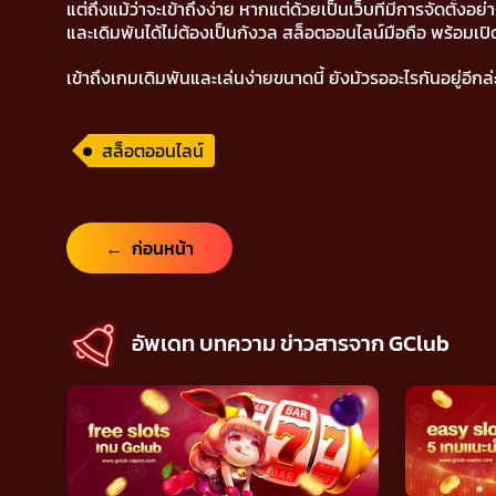
แต่ถึงแม้ว่าจะเข้าถึงง่าย หากแต่ด้วยเป็นเว็บที่มีการจัดตั
และเดิมพันได้ไม่ต้องเป็นกังวล สล็อตออนไลน์มือถือ พร้อมเปิ
เข้าถึงเกมเดิมพันและเล่นง่ายขนาดนี้ ยังมัวรออะไรกันอยู่อ
สล็อตออนไลน์
← ก่อนหน้า
อัพเดท บทความ ข่าวสารจาก GClub