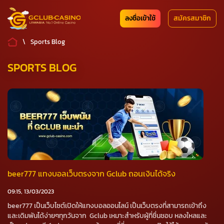
ลงชื่อเข้าใช้
สมัครสมาชิก
\
Sports Blog
SPORTS BLOG
beer777 แทงบอลเว็บตรงจาก Gclub ถอนเงินได้จริง
09:15, 13/03/2023
beer777 เป็นเว็บไซต์เปิดให้แทงบอลออนไลน์ เป็นเว็บตรงที่สามารถเข้าถึง
และเดิมพันได้ง่ายๆทุกวันจาก Gclub เหมาะสำหรับผู้ที่ชื่นชอบ หลงใหลและ