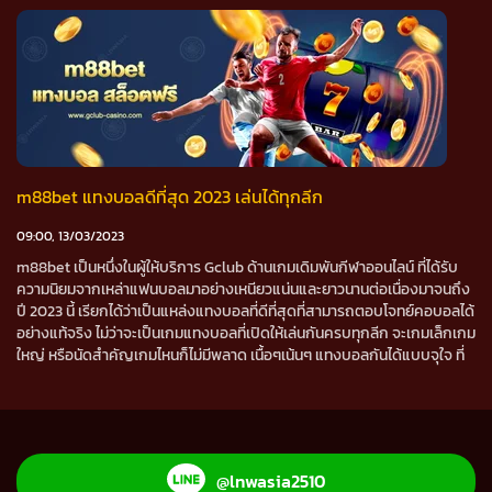
ทันทีขอเพียงแค่เข้าร่วมสมัคร gclub เป็นสมาชิกเท่านั้น เข้าร่วมเป็นสมาชิก
ได้ง่ายๆเพียงพริบตาเดียว ก่อนจะเข้าร่วมเดิมพันกับ 365 bet แน่นอนว่าสิ่ง
แรกที่จะต้องทำ เพื่อเข้าถึงความสนุกอย่างไร้ขีดจำกัดและการเข้าถึงสิทธิ
ประโยชน์ที่ควรจะได้รับ สิ่งนั้นก็คือ การลงทะเบียนเพื่อสมัครเป็นสมาชิก
นั่นเอง โดยการสมัครเป็นสมาชิกกับ 365betก็ไม่ยุ่งยาก ดำเนินการได้ง่ายๆ
เพียงชั่วพริบตาเดียว ไม่ว่าจะเป็นการสมัครสมาชิกผ่านระบบอัตโนมัติของ
เว็บไซต์โดยตรงด้วยตัวเอง หรือจะเป็นการสมัครสมาชิกผ่านทางไลน์ไอดี
@inwasiagroup โดยมีเจ้าหน้าที่ฝ่ายบริการลูกค้าเป็นผู้ดูแลและดำเนินการ
m88bet แทงบอลดีที่สุด 2023 เล่นได้ทุกลีก
ให้ ซึ่งไม่ว่าจะด้วยวิธีการใดก็ตาม ทำได้ง่าย สะดวกรวดเร็ว ไม่กี่นาทีก็รับ
User & Password สำหรับเข้าสู่เว็บไซต์ 365betได้เลย การเริ่มต้นเดิมพัน
09:00, 13/03/2023
กับเกมคาสิโนและแทงบอลออนไลน์ที่ 365 bet อย่างแรกคือการยืนยันตัวตน
และการฝากเงินเพื่อเป็นการเปิดบัญชีอย่างเป็นทางการ ดังนั้น ในส่วนของ
m88bet เป็นหนึ่งในผู้ให้บริการ Gclub ด้านเกมเดิมพันกีฬาออนไลน์ ที่ได้รับ
ข้อมูลที่ทำการกรอกหรือแจ้ง ไม่ว่าจะเป็นชื่อ-นามสกุล , เบอร์โทรศัพท์ ,
ความนิยมจากเหล่าแฟนบอลมาอย่างเหนียวแน่นและยาวนานต่อเนื่องมาจนถึง
หมายเลขบัญชีและบัญชีธนาคาร จะต้องเป็นข้อมูลที่ถูกต้องและใช้ได้จริง
ปี 2023 นี้ เรียกได้ว่าเป็นแหล่งแทงบอลที่ดีที่สุดที่สามารถตอบโจทย์คอบอลได้
เท่านั้น มิฉะนั้นอาจเกิดปัญหาตามมาในภายหลังได้ จึงควรตรวจสอบข้อมูลให้
อย่างแท้จริง ไม่ว่าจะเป็นเกมแทงบอลที่เปิดให้เล่นกันครบทุกลีก จะเกมเล็กเกม
ครบถ้วนสมบูรณ์ คุณภาพเกมคาสิโนออนไลน์ที่น่าประทับใจ 365betเป็นหนึ่ง
ใหญ่ หรือนัดสำคัญเกมไหนก็ไม่มีพลาด เนื้อๆเน้นๆ แทงบอลกันได้แบบจุใจ ที่
ในเว็บไซต์ตรงที่อัดแน่นไปด้วยเกมคาสิโนออนไลน์มากมายหลาหลายประเภท
สำคัญ ยังมาพร้อมกับการอัพเดตผลการแข่งขันให้กันได้แบบเรียลไทม์ เสมือน
[…]
ดั่งเกาะชิดติดขอบสนาม รู้ผลได้ทันที รวดเร็วและแม่นยำแม้ความเป็นจริงแล้ว
จะนั่งอยู่กับหน้าจอคอมพิวเตอร์หรือมือถือสมาร์ทโฟนก็ตาม ด้วยการให้บริการ
เป็นเลิศ จึงทำให้มีผู้ติดตามและตบเท้าเข้าใช้บริการกันตลอดมาและมีแนวโน้ม
ว่าจะเพิ่มขึ้นอีกเรื่อยๆในปี 2023 นี้อย่างแน่นอน เข้าถึงง่าย เดิมพันได้ทันที
@lnwasia2510
m88betเปิดให้สามารถเข้าเดิมพันได้ง่ายๆ เพียงแค่ทำการลงทะเบียนเพื่อ