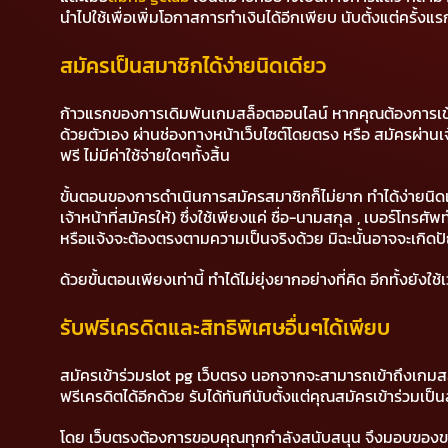
นำไปใช้เพื่อเพิ่มโอกาสการทำเงินได้อีกเพียบ นับตั้งแต่ครั้งแ
สมัครเป็นสมาชิกได้ง่ายนิดเดียว
ก้าวแรกของการเดิมพันเกมสล็อตออนไลน์ หากคุณต้องการเข้าร
ด้วยตัวเอง ผ่านช่องทางหน้าเว็บไซต์โดยตรง หรือ สมัครผ่านเจ้
ฟรี ไม่มีค่าใช้จ่ายใดๆทั้งสิ้น
ขั้นตอนของการดำเนินการสมัครสมาชิกก็ไม่ยาก ทำได้ง่ายนิดเดี
เจ้าหน้าที่สมัครให้) ซึ่งใช้เพียงแค่ ชื่อ-นามสกุล , เบอร์โทร
หรือแจ้งจะต้องตรงตามความเป็นจริงด้วย มิฉะนั้นอาจจะเกิด
ด้วยขั้นตอนเพียงเท่านี้ ทำได้ไม่ยุ่งยากอย่างที่คิด อีกทั้งยั
รับฟรีเครดิตและสิทธิพิเศษอื่นๆได้เพียบ
สมัครเข้าร่วมslot pg เว็บตรง นอกจากจะสามารถเข้าถึงเกมสล
ฟรีเครดิตได้อีกด้วย รับได้ทันทีนับตั้งแต่คุณสมัครเข้าร่วมเป
โดย เว็บตรงต้องการขอบคุณทุกกำลังสนับสนุน จึงมอบของขวัญแ