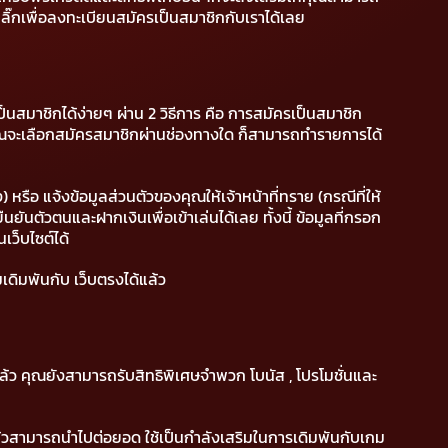
 คลิ๊กเพื่อลงทะเบียนสมัครเป็นสมาชิกกับเราได้เลย
สมาชิกได้ง่ายๆ ผ่าน 2 วิธีการ คือ การสมัครเป็นสมาชิก
ม่ว่าคุณจะเลือกสมัครสมาชิกผ่านช่องทางใด ก็สามารถทำรายการได้
รือ แจ้งข้อมูลส่วนตัวของคุณให้เจ้าหน้าที่ทราย (กรณีที่ให้
นยันตัวตนและฝากเงินเพื่อเข้าเล่นได้เลย ทั้งนี้ ข้อมูลที่กรอก
ว็บไซต์ได้
่มเดิมพันกับ เว็บตรงได้แล้ว
้ว คุณยังสามารถรับสิทธิพิเศษจำพวก โบนัส , โปรโมชั่นและ
แล้วสามารถนำไปต่อยอด ใช้เป็นกำลังเสริมในการเดิมพันกับเกม