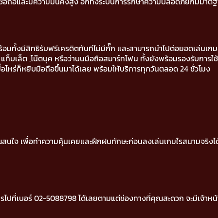
เชื่อถือและมีความมั่นคงสูง อีกทั้งระบบการรักษาความปลอดภัยก็มีมาตฐ
้อมทั้งมีสิทธิรับฟรีเครดิตทันทีไม่มีกั๊ก และสามารถนำไปต่อยอดเล่นเกม
์ , แท็บเล็ต ,โน๊ตบุค หรือว่าบนมือถือสมาร์ทโฟน ทั้งยังพร้อมรองรับการใ
่อไหร่ก็หยิบมือถือขึ้นมาได้เลย พร้อมให้บริการทุกวันตลอด 24 ชั่วโมง
ณสนใจ เพื่อทำความคุ้นเคยและฝึกฝนทักษะก่อนลงเล่นเกมใรสนามจริงได้ ห
โทรไปที่เบอร์ 02-5088798 ได้เลยตามแต่ช่องทางที่คุณสะดวก จะมีเจ้าหน