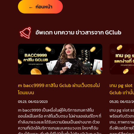
← ก่อนหน้า
อัพเดท บทความ ข่าวสารจาก GClub
m bacc9999 คาสิโน Gclub ผ่านเว็บตรงไม่
เกม pg slot 
โดนแบน
Gclub เท่านั้
05:23, 06/02/2023
05:20, 06/02/
m bacc9999 เป็นหนึ่งในผู้ให้บริการเกมคาสิโน
เกม pg slot แต
ออนไลน์ในเครือ คาสิโนเว็บตรง ไม่ผ่านเอเย่นต์ใดๆ ที่
พร้อมกับตัวเกมท
กำลังมาแรงและได้รับความนิยมเป็นอย่างมาก ด้วย
เกม, ภาพกราฟ
ความที่เปิดให้บริการเกมแบบครบวงจร ใครๆก็จับ
ถึงฟีเจอร์ภายใน