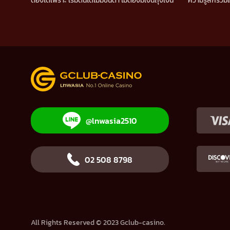
ต้องได้เพราะ เริ่มต้นได้ไม่มีขั้นต่ำ ไม่ต้องมีเงินถุงเงิน
ความรู้สึกร่ว
ถังก็สามารถร่วมสนุกและลุ้นเดิมพันรางวัลได้เสมอ
เป็นอย่างดี นอ
และด้วยความที่เป็นผู้ให้บริการเว็บตรง ความเสี่ยงที่
เอกลักษณ์เฉพ
จะโดนโกง โดนแบนหรือเกิดปัญหาจุกจิกกวนใจ
เกมที่นอกจาก
ขณะเล่นเกมรับรองกลายเป็นศูนย์ เพราะด้วย
ของฉากและธีมเ
มาตรการการให้บริการและระบบการป้องกันข้อมูล
คุณสมบัติพิเ
เป็นเลิศ ทำให้ตัวเว็บไซต์กลายเป็นหนึ่งผู้ให้บริการที่
สล็อตที่แตกง่า
ขึ้นแท่นเป็นแหล่งให้บริการเกมคาสิโนออนไลน์
ทำเงินได้เป็น
สำหรับคอคนรักเกมเดิมพันทุกคนต้องห้ามพลาด
ความสุขและยัง
ทำความรู้จักกับ m bacc9999 คาสิโน m
เกมดีมีคุณภาพ 
bacc9999เป็นหนึ่งในผู้ให้บริการเกมคาสิโนออนไลน์
ร่วมเป็นสมาชิก
ในเครือ ซึ่งถือว่าเป็นเว็บให้บริการตรงไม่ผ่านเอเย่นต์
สนุกกับเกม แตก
@lnwasia2510
อีกทั้งยังมีการจัดตั้งและเปิดให้บริการเกมคาสิโน
แจ็คพอตแตก สาม
ออนไลน์อย่างถูกต้องตามกฎหมาย นับเป็นส่วน
หนึ่งในผู้ให้บ
สำคัญที่ทำให้นักเดิมพันหลายต่อหลายคนเชื่อมั่น
นักเดิมพันได้เป
และยังคงตัดสินใจเข้าใช้บริการเกมจาก ณ ที่แห่งนี้
2 ช่องทางด้วยกั
02 508 8798
เรียกได้ว่าเปิดตัวมาบนแหล่งให้บริการชั้นเริ่ด ดังนั้น
สามารถดำเนินการ
มาตราฐานการให้บริการจึงจัดหนักจัดเต็ม พร้อม
เพียงแต่ต้องร
เปิดประสบการณ์การเดิมพันที่ดีที่สุดที่สำคัญยังให้
ข้อมูลส่วนตัวข
บริการเกมคาสิโนออนไลน์แบบครบครันครบวงจร
โทรศัพท์ หมา
ว่าด้วยเรื่องเกมบาคาร่า , สล็อต , แบล็คแจ๊ค , รูเล็ต
ข้อมูลเหล่านี้
, ไฮโล , ยิงปลา , เสือมังกร หรือแม้แต่เดิมพันกีฬา
ฝาก-ถอนเงินเพื
All Rights Reserved © 2023 Gclub-casino.
หรือหวยออนไลน์ ที่นี่ก็มีพร้อมให้บริการ ครบจบได้ใน
ต่อไป ดังนั้น ข้