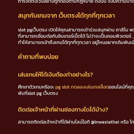
การจัดตั้งเว็บอย่างถูกต้องตามกฎหมาย ดังนั้น จึงมีความน่า
สนุกกับเกมจาก เว็บตรงได้ทุกที่ทุกเวลา
slot pgเว็บตรง เปิดให้คุณสามารถเข้าร่วมสนุกผ่าน คาสิโน พร
ที่สามารถเชื่อมต่อกับอินเทอร์เน็ตได้ ไม่ว่าจะเป็นคอมพิวเตอร
ทำให้สามารถเข้าถึงเกมได้ทุกที่ทุกเวลา อยู่ไหนอยากเดิมพันเมื
คำถามที่พบบ่อย
เล่นเกมให้ได้เงินต้องทำอย่างไร?
ศึกษาตัวเกมหรือจะ
pg slot ทดลองเล่นเกสล็อต
ออนไลน์ที่คุ
พันที่slot pg เว็บตรง
ติดต่อเจ้าหน้าที่ผ่านช่องทางใดได้บ้าง?
สามารถติดต่อเจ้าหน้าที่ได้ผ่านไลน์ไอดี @lnwasiathai หรือ 