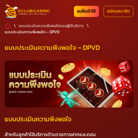
ลงชื่อเข้าใช้
สมัครสมาชิก
\
แบบประเมินความพึงพอใจของผู้ใช้บริการ
\
แบบประเมินความพึงพอใจ – DPVD
แบบประเมินความพึงพอใจ – DPVD
แบบประเมินความพึงพอใจ
สำหรับลูกค้าใช้บริการด้านรายการฝากและถอน