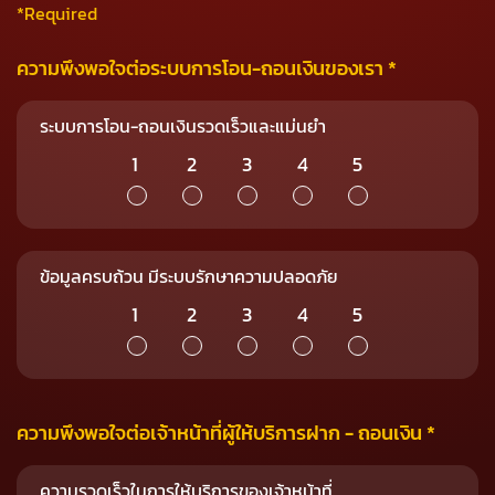
*Required
ความพึงพอใจต่อระบบการโอน-ถอนเงินของเรา *
ระบบการโอน-ถอนเงินรวดเร็วและแม่นยำ
1
2
3
4
5
ข้อมูลครบถ้วน มีระบบรักษาความปลอดภัย
1
2
3
4
5
ความพึงพอใจต่อเจ้าหน้าที่ผู้ให้บริการฝาก - ถอนเงิน *
ความรวดเร็วในการให้บริการของเจ้าหน้าที่